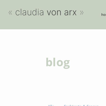
ho
blog