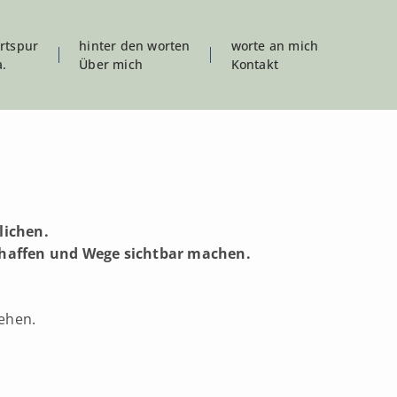
ortspur
hinter den worten
worte an mich
a.
Über mich
Kontakt
lichen.
schaffen und Wege sichtbar machen.
ehen.