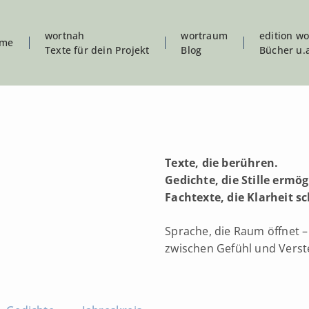
wortnah
wortraum
edition w
me
Texte für dein Projekt
Blog
Bücher u.
Texte, die berühren.
Gedichte, die Stille ermög
Fachtexte, die Klarheit 
Sprache, die Raum öffnet –
zwischen Gefühl und Verst