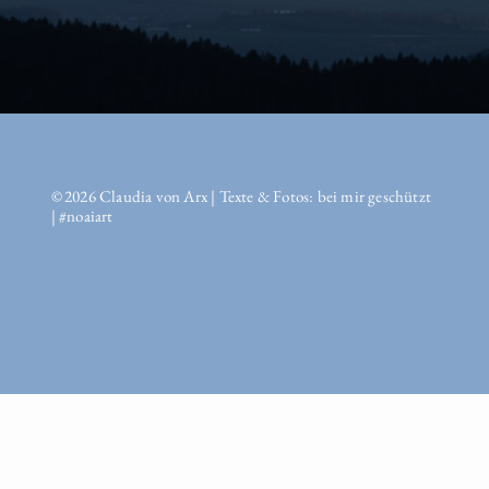
© 2026 Claudia von Arx | Texte & Fotos: bei mir geschützt
| #noaiart