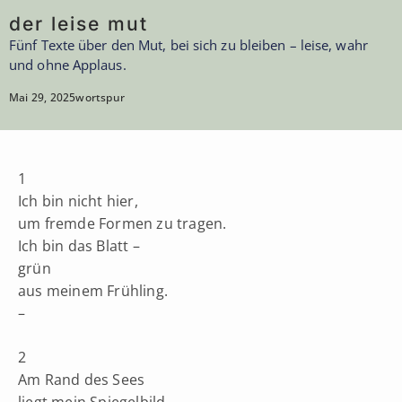
der leise mut
Fünf Texte über den Mut, bei sich zu bleiben – leise, wahr
und ohne Applaus.
Mai 29, 2025
wortspur
1
Ich bin nicht hier,
um fremde Formen zu tragen.
Ich bin das Blatt –
grün
aus meinem Frühling.
–
2
Am Rand des Sees