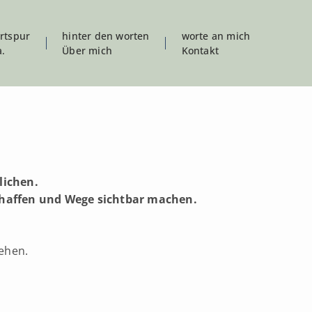
ortspur
hinter den worten
worte an mich
a.
Über mich
Kontakt
lichen.
schaffen und Wege sichtbar machen.
ehen.