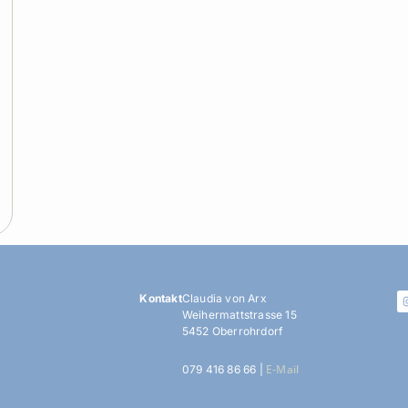
Kontakt
Claudia von Arx
Weihermattstrasse 15
5452 Oberrohrdorf
E-Mail
079 416 86 66 |