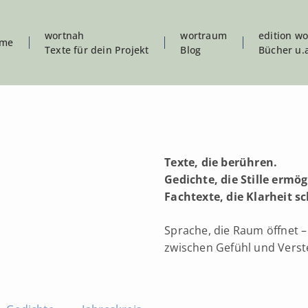
wortnah
wortraum
edition w
me
Texte für dein Projekt
Blog
Bücher u.
Texte, die berühren.
Gedichte, die Stille ermög
Fachtexte, die Klarheit 
Sprache, die Raum öffnet –
zwischen Gefühl und Verst