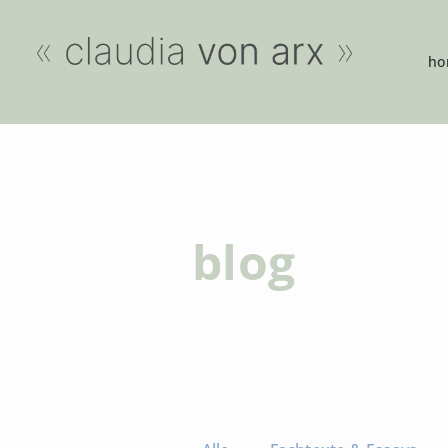
ho
blog